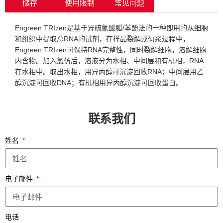
储存
使用限制
常见问题
Engreen TRIzen是基于异硫氰酸胍/苯酚法的一种即用的从细胞
和组织中提取总RNA的试剂，在样品裂解或匀浆过程中，
Engreen TRIzen可保持RNA完整性，同时裂解细胞，溶解细胞
内含物。加入氯仿后，溶液分为水相、中间层和有机相，RNA
在水相中。取出水相，用异丙醇可沉淀回收RNA；中间层用乙
醇沉淀可回收DNA；有机相用异丙醇沉淀可回收蛋白。
联系我们
姓名
电子邮件
电话